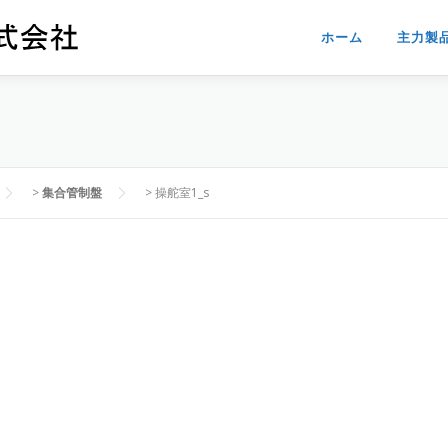
ホーム
主力製
>
集合管制盤
>
操舵室1_s