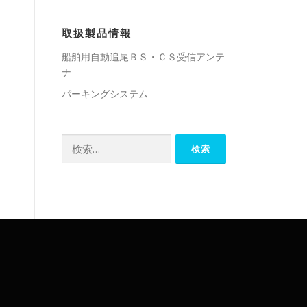
取扱製品情報
船舶用自動追尾ＢＳ・ＣＳ受信アンテ
ナ
パーキングシステム
検
索: