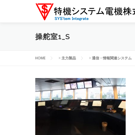
コ
ン
テ
ン
ツ
操舵室1_S
へ
ス
キ
HOME
>
主力製品
>
通信・情報関連システム
ッ
プ