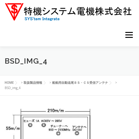
コ
ン
テ
ン
ツ
へ
メニュー
ス
キ
ッ
プ
ホーム
主力製品
取扱製品情報
会社案内
BSD_IMG_4
お問い合わせ
HOME
>
取扱製品情報
>
船舶用自動追尾ＢＳ・ＣＳ受信アンテナ
>
BSD_img_4