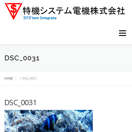
コ
ン
テ
ン
ツ
へ
メニュー
ス
キ
ッ
プ
ホーム
主力製品
取扱製品情報
会社案内
DSC_0031
お問い合わせ
HOME
>
DSC_0031
DSC_0031